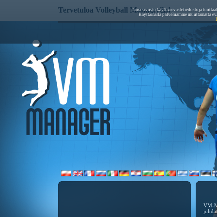
Tervetuloa Volleyball Manageriin!
Tämä sivusto käyttää evästetiedostoja tuottaa
Käyttämällä palveluamme muuttamatta eväs
VM-Ma
johda