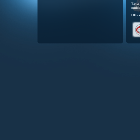
Tässä 
muide
Offic