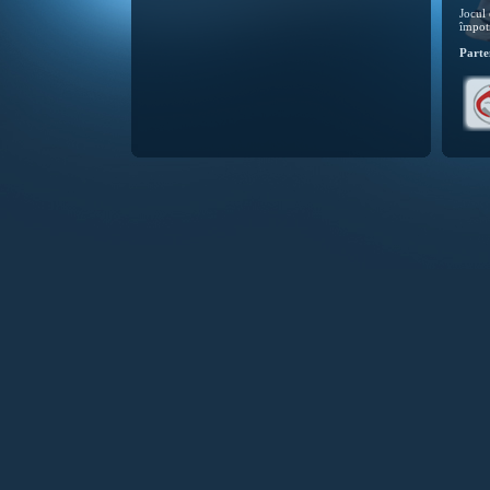
Jocul 
împotr
Parten