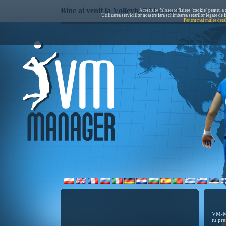
Bine ai venit la Volleyball Manager!
Acest site foloseste fisiere `cookie` pentru a o
Utilizarea serviciilor noastre fara schimbarea setarilor legate de 
Pentru mai multe detal
VM-Ma
tu pre