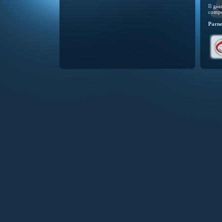
Il gi
compet
Parne